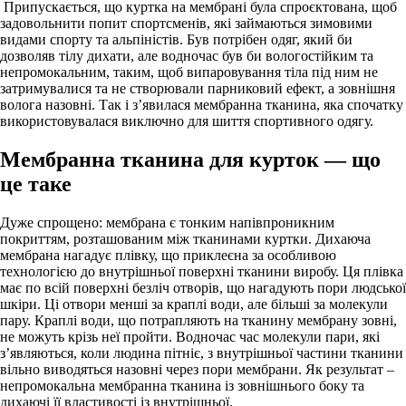
Припускається, що куртка на мембрані була спроєктована, щоб
задовольнити попит спортсменів, які займаються зимовими
видами спорту та альпіністів. Був потрібен одяг, який би
дозволяв тілу дихати, але водночас був би вологостійким та
непромокальним, таким, щоб випаровування тіла під ним не
затримувалися та не створювали парниковий ефект, а зовнішня
волога назовні. Так і з’явилася мембранна тканина, яка спочатку
використовувалася виключно для шиття спортивного одягу.
Мембранна тканина для курток
— що
це таке
Дуже спрощено: мембрана є тонким напівпроникним
покриттям, розташованим між тканинами куртки. Дихаюча
мембрана нагадує плівку, що приклеєна за особливою
технологією до внутрішньої поверхні тканини виробу. Ця плівка
має по всій поверхні безліч отворів, що нагадують пори людської
шкіри. Ці отвори менші за краплі води, але більші за молекули
пару. Краплі води, що потрапляють на тканину мембрану зовні,
не можуть крізь неї пройти. Водночас час молекули пари, які
з’являються, коли людина пітніє, з внутрішньої частини тканини
вільно виводяться назовні через пори мембрани. Як результат –
непромокальна мембранна тканина із зовнішнього боку та
дихаючі її властивості із внутрішньої.