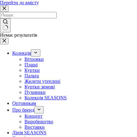
Перейти до вмісту
Немає результатів
Колекція
Вітровки
Плащі
Куртки
Пальта
Жилети утеплені
Куртки зимові
Пуховики
Колекція SEASONS
Оптовикам
Про бренд
Концепт
Виробництво
Виставки
Лінія SEASONS