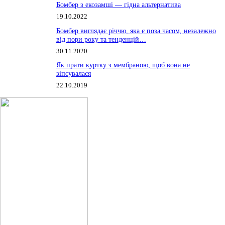
Бомбер з екозамші — гідна альтернатива
19.10.2022
Бомбер виглядає річчю, яка є поза часом, незалежно
від пори року та тенденцій…
30.11.2020
Як прати куртку з мембраною, щоб вона не
зіпсувалася
22.10.2019