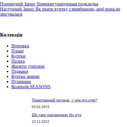
Попередній
Запис
Терморегулирующая подкладка
Наступний
Запис
Як прати куртку з мембраною, щоб вона не
зіпсувалася
Колекція
Вітровки
Плащі
Куртки
Пальта
Жилети утеплені
Піджаки
Куртки зимові
Пуховики
Колекція SEASONS
Трикотажный пиджак, с чем его едят?
05.02.2015
Що таке наповнювач біо пух
23.12.2022