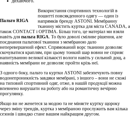
дихаючого.
Використання спортивних технологій в
пошитті повсякденного одягу — один із
Пальто RIGA
напрямків бренду ASTONI. Мембранну
тканину містить куртка для міста CANADA, а
також CONTACT і OPTIMA. Більш того, це матеріал ми взяли
навіть для
пальта RIGA
. То було доволі сміливе рішення, але
поєднання пальтової тканини з мембраною дало
неперевершений ефект. Спрямований ворс тканини дозволяє
скочуватися краплям, при цьому тонкий шар вовни не сприяє
напитуванню великої кількості вологи навіть у сильний дощ, а
наявність мембрани не дозволяє пройти крізь неї.
З одного боку, пальто та куртки ASTONI забезпечують повну
водонепроникність завдяки мембрані, з іншого – вони не схожі
на типовий спортивний одяг, отже, в нашій продукції можна
впевнено вирушати на роботу або на романтичну вечірню
прогулянку.
Якщо ви не женетеся за модою та не міняєте куртку щороку
через зміну трендів, куртка з мембраною прослужить вам кілька
сезонів і швидко стане вашим найкращим другом.