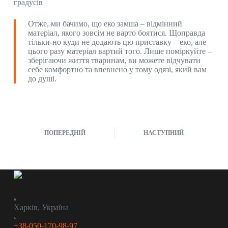
градусів
Отже, ми бачимо, що еко замша – відмінний
матеріал, якого зовсім не варто боятися. Щоправда
тільки-но куди не додають цю приставку – еко, але
цього разу матеріал вартий того. Лише поміркуйте –
зберігаючи життя тваринам, ви можете відчувати
себе комфортно та впевнено у тому одязі, який вам
до душі.
ПОПЕРЕДНІЙ
НАСТУПНИЙ
Харків, Україна
+38-050-170-98-97