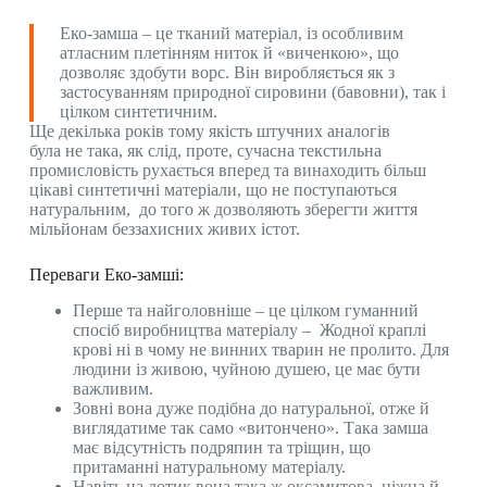
Еко-замша – це тканий матеріал, із особливим
атласним плетінням ниток й «виченкою», що
дозволяє здобути ворс. Він виробляється як з
застосуванням природної сировини (бавовни), так і
цілком синтетичним.
Ще декілька років тому якість штучних аналогів
була не така, як слід, проте, сучасна текстильна
промисловість рухається вперед та винаходить більш
цікаві синтетичні матеріали, що не поступаються
натуральним, до того ж дозволяють зберегти життя
мільйонам беззахисних живих істот.
Переваги Еко-замші:
Перше та найголовніше – це цілком гуманний
спосіб виробництва матеріалу – Жодної краплі
крові ні в чому не винних тварин не пролито. Для
людини із живою, чуйною душею, це має бути
важливим.
Зовні вона дуже подібна до натуральної, отже й
виглядатиме так само «витончено». Така замша
має відсутність подряпин та тріщин, що
притаманні натуральному матеріалу.
Навіть на дотик вона така ж оксамитова, ніжна й