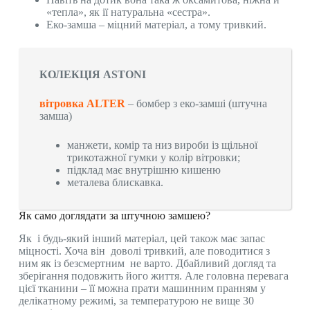
«тепла», як ії натуральна «сестра».
Еко-замша – міцний матеріал, а тому тривкий.
КОЛЕКЦІЯ ASTONI
вітровка ALTER
– бомбер з еко-замші (штучна
замша)
манжети, комір та низ вироби із щільної
трикотажної гумки у колір вітровки;
підклад має внутрішню кишеню
металева блискавка.
Як само доглядати за штучною замшею?
Як і будь-який інший матеріал, цей також має запас
міцності. Хоча він доволі тривкий, але поводитися з
ним як із безсмертним не варто. Дбайливий догляд та
зберігання подовжить його життя. Але головна перевага
цієї тканини – її можна прати машинним пранням у
делікатному режимі, за температурою не вище 30