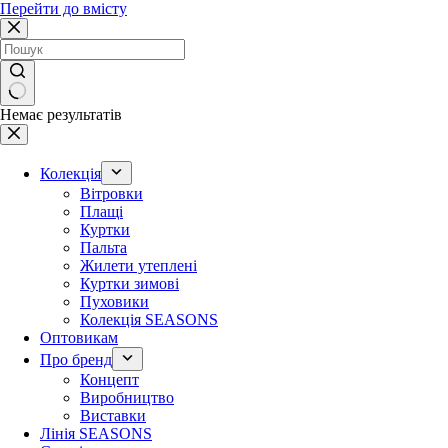
Перейти до вмісту
Немає результатів
Колекція
Вітровки
Плащі
Куртки
Пальта
Жилети утеплені
Куртки зимові
Пуховики
Колекція SEASONS
Оптовикам
Про бренд
Концепт
Виробництво
Виставки
Лінія SEASONS