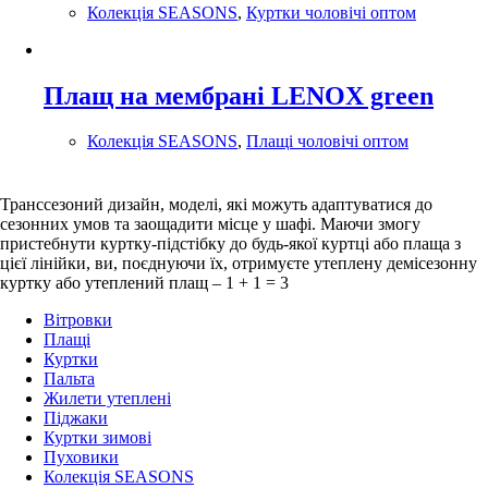
Колекція SEASONS
,
Куртки чоловічі оптом
Плащ на мембрані LENOX green
Колекція SEASONS
,
Плащі чоловічі оптом
Транссезоний дизайн, моделі, які можуть адаптуватися до
сезонних умов та заощадити місце у шафі. Маючи змогу
пристебнути куртку-підстібку до будь-якої куртці або плаща з
цієї лінійки, ви, поєднуючи їх, отримуєте утеплену демісезонну
куртку або утеплений плащ – 1 + 1 = 3
Вітровки
Плащі
Куртки
Пальта
Жилети утеплені
Піджаки
Куртки зимові
Пуховики
Колекція SEASONS