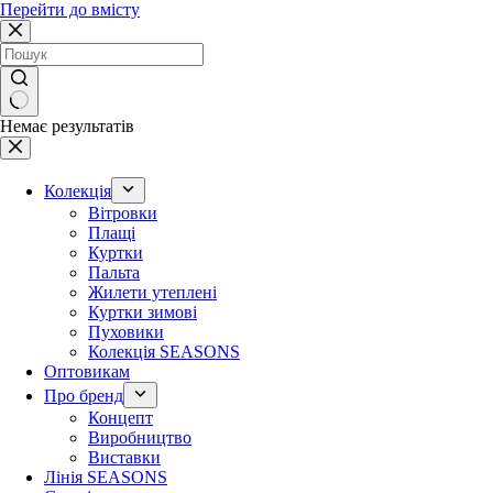
Перейти до вмісту
Немає результатів
Колекція
Вітровки
Плащі
Куртки
Пальта
Жилети утеплені
Куртки зимові
Пуховики
Колекція SEASONS
Оптовикам
Про бренд
Концепт
Виробництво
Виставки
Лінія SEASONS