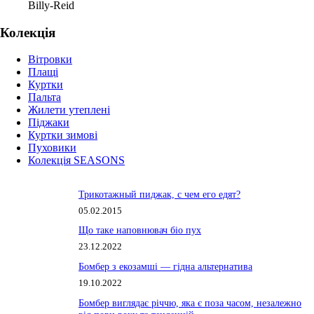
Billy-Reid
Колекція
Вітровки
Плащі
Куртки
Пальта
Жилети утеплені
Піджаки
Куртки зимові
Пуховики
Колекція SEASONS
Трикотажный пиджак, с чем его едят?
05.02.2015
Що таке наповнювач біо пух
23.12.2022
Бомбер з екозамші — гідна альтернатива
19.10.2022
Бомбер виглядає річчю, яка є поза часом, незалежно