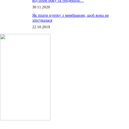
від пори року та тенденцій…
30.11.2020
Як прати куртку з мембраною, щоб вона не
зіпсувалася
22.10.2019