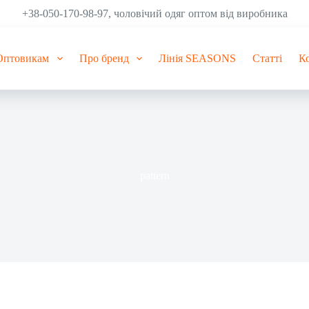
+38-050-170-98-97, чоловічий одяг оптом від виробника
Оптовикам
Про бренд
Лінія SEASONS
Статті
К
pattern