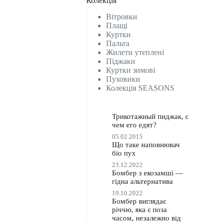
Колекція
Вітровки
Плащі
Куртки
Пальта
Жилети утеплені
Піджаки
Куртки зимові
Пуховики
Колекція SEASONS
Трикотажный пиджак, с
чем его едят?
05.02.2015
Що таке наповнювач
біо пух
23.12.2022
Бомбер з екозамші —
гідна альтернатива
19.10.2022
Бомбер виглядає
річчю, яка є поза
часом, незалежно від