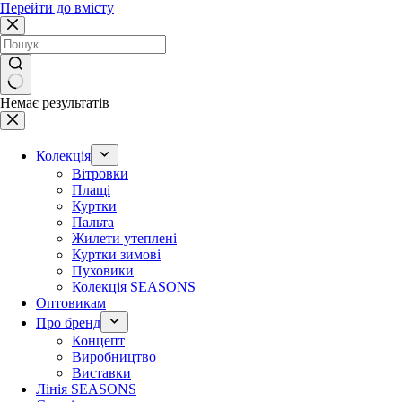
Перейти до вмісту
Немає результатів
Колекція
Вітровки
Плащі
Куртки
Пальта
Жилети утеплені
Куртки зимові
Пуховики
Колекція SEASONS
Оптовикам
Про бренд
Концепт
Виробництво
Виставки
Лінія SEASONS