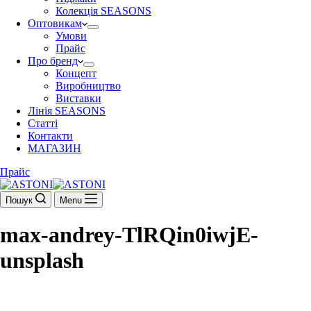
Колекція SEASONS
Оптовикам
Умови
Прайс
Про бренд
Концепт
Виробництво
Виставки
Лінія SEASONS
Статті
Контакти
МАГАЗИН
Прайс
Пошук
Menu
max-andrey-TlRQin0iwjE-
unsplash