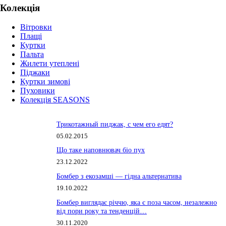
Колекція
Вітровки
Плащі
Куртки
Пальта
Жилети утеплені
Піджаки
Куртки зимові
Пуховики
Колекція SEASONS
Трикотажный пиджак, с чем его едят?
05.02.2015
Що таке наповнювач біо пух
23.12.2022
Бомбер з екозамші — гідна альтернатива
19.10.2022
Бомбер виглядає річчю, яка є поза часом, незалежно
від пори року та тенденцій…
30.11.2020