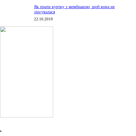
Як прати куртку з мембраною, щоб вона не
зіпсувалася
22.10.2019