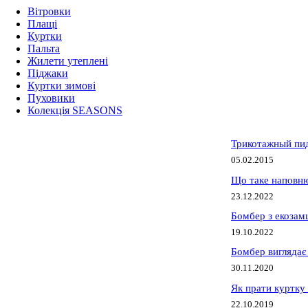
Вітровки
Плащі
Куртки
Пальта
Жилети утеплені
Піджаки
Куртки зимові
Пуховики
Колекція SEASONS
Трикотажный пид
05.02.2015
Що таке наповню
23.12.2022
Бомбер з екозам
19.10.2022
Бомбер виглядає 
30.11.2020
Як прати куртку
22.10.2019