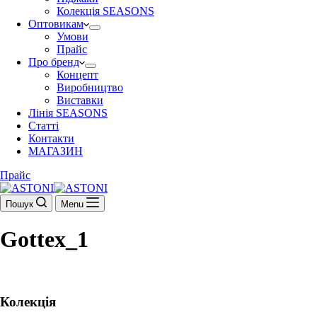
Колекція SEASONS
Оптовикам
Умови
Прайс
Про бренд
Концепт
Виробництво
Виставки
Лінія SEASONS
Статті
Контакти
МАГАЗИН
Прайс
Пошук
Menu
Gottex_1
Колекція