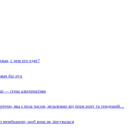
жак, с чем его едят?
вач біо пух
ші — гідна альтернатива
річчю, яка є поза часом, незалежно від пори року та тенденцій…
 з мембраною, щоб вона не зіпсувалася