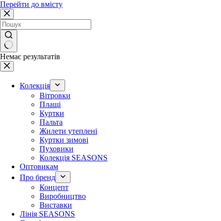
Перейти до вмісту
Немає результатів
Колекція
Вітровки
Плащі
Куртки
Пальта
Жилети утеплені
Куртки зимові
Пуховики
Колекція SEASONS
Оптовикам
Про бренд
Концепт
Виробництво
Виставки
Лінія SEASONS