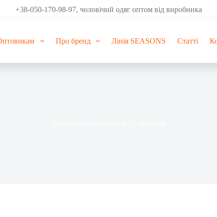
+38-050-170-98-97, чоловічий одяг оптом від виробника
Оптовикам
Про бренд
Лінія SEASONS
Статті
К
bantersnaps-pzOUnvx9c1E-unsplash