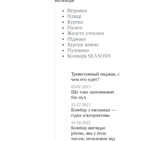
Колекція
Вітровки
Плащі
Куртки
Пальта
Жилети утеплені
Піджаки
Куртки зимові
Пуховики
Колекція SEASONS
Трикотажный пиджак, с
чем его едят?
05.02.2015
Що таке наповнювач
біо пух
23.12.2022
Бомбер з екозамші —
гідна альтернатива
19.10.2022
Бомбер виглядає
річчю, яка є поза
часом, незалежно від