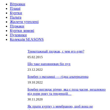
Вітровки
Плащі
Куртки
Пальта
Жилети утеплені
Піджаки
Куртки зимові
Пуховики
Колекція SEASONS
Трикотажный пиджак, с чем его едят?
05.02.2015
Що таке наповнювач біо пух
23.12.2022
Бомбер з екозамші — гідна альтернатива
19.10.2022
Бомбер виглядає річчю, яка є поза часом, незалежно
від пори року та тенденцій…
30.11.2020
Як прати куртку з мембраною, щоб вона не