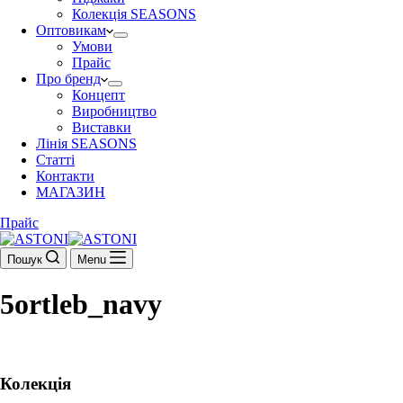
Колекція SEASONS
Оптовикам
Умови
Прайс
Про бренд
Концепт
Виробництво
Виставки
Лінія SEASONS
Статті
Контакти
МАГАЗИН
Прайс
Пошук
Menu
5ortleb_navy
Колекція