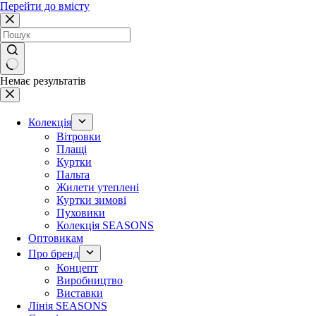
Перейти до вмісту
Немає результатів
Колекція
Вітровки
Плащі
Куртки
Пальта
Жилети утеплені
Куртки зимові
Пуховики
Колекція SEASONS
Оптовикам
Про бренд
Концепт
Виробництво
Виставки
Лінія SEASONS