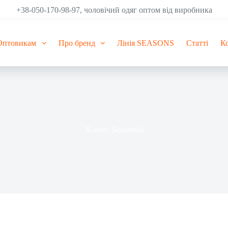
+38-050-170-98-97, чоловічий одяг оптом від виробника
Оптовикам
Про бренд
Лінія SEASONS
Статті
К
3Lester_Бежевый