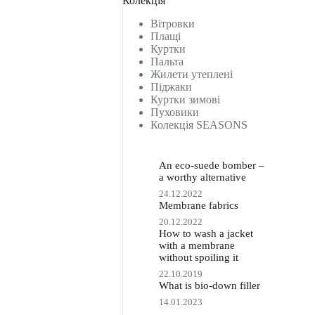
Колекція
Вітровки
Плащі
Куртки
Пальта
Жилети утеплені
Піджаки
Куртки зимові
Пуховики
Колекція SEASONS
An eco-suede bomber –
a worthy alternative
24.12.2022
Membrane fabrics
20.12.2022
How to wash a jacket
with a membrane
without spoiling it
22.10.2019
What is bio-down filler
14.01.2023