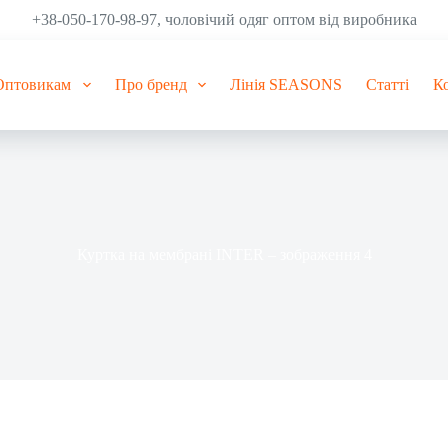
+38-050-170-98-97, чоловічий одяг оптом від виробника
Оптовикам
Про бренд
Лінія SEASONS
Статті
К
Куртка на мембрані INTER – зображення 4