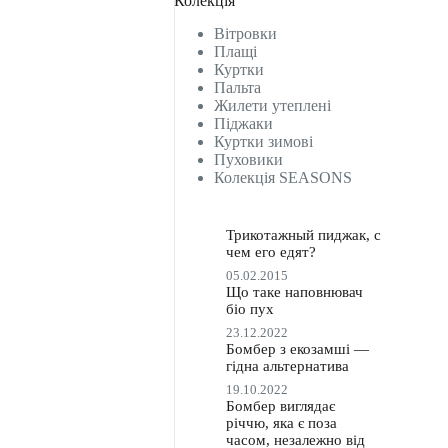
Колекція
Вітровки
Плащі
Куртки
Пальта
Жилети утеплені
Піджаки
Куртки зимові
Пуховики
Колекція SEASONS
Трикотажный пиджак, с
чем его едят?
05.02.2015
Що таке наповнювач
біо пух
23.12.2022
Бомбер з екозамші —
гідна альтернатива
19.10.2022
Бомбер виглядає
річчю, яка є поза
часом, незалежно від