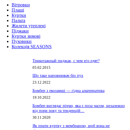
Вітровки
Плащі
Куртки
Пальта
Жилети утеплені
Піджаки
Куртки зимові
Пуховики
Колекція SEASONS
Трикотажный пиджак, с чем его едят?
05.02.2015
Що таке наповнювач біо пух
23.12.2022
Бомбер з екозамші — гідна альтернатива
19.10.2022
Бомбер виглядає річчю, яка є поза часом, незалежно
від пори року та тенденцій…
30.11.2020
Як прати куртку з мембраною, щоб вона не