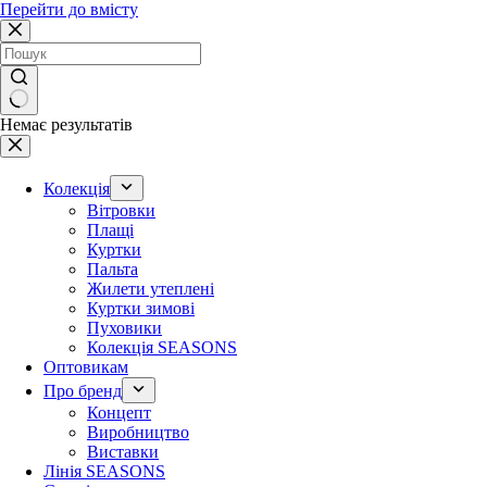
Перейти до вмісту
Немає результатів
Колекція
Вітровки
Плащі
Куртки
Пальта
Жилети утеплені
Куртки зимові
Пуховики
Колекція SEASONS
Оптовикам
Про бренд
Концепт
Виробництво
Виставки
Лінія SEASONS