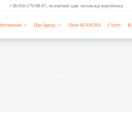
+38-050-170-98-97, чоловічий одяг оптом від виробника
Оптовикам
Про бренд
Лінія SEASONS
Статті
К
5asta_синий