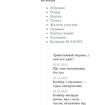
Колекція
Вітровки
Плащі
Куртки
Пальта
Жилети утеплені
Піджаки
Куртки зимові
Пуховики
Колекція SEASONS
Трикотажный пиджак, с
чем его едят?
05.02.2015
Що таке наповнювач
біо пух
23.12.2022
Бомбер з екозамші —
гідна альтернатива
19.10.2022
Бомбер виглядає
річчю, яка є поза
часом, незалежно від