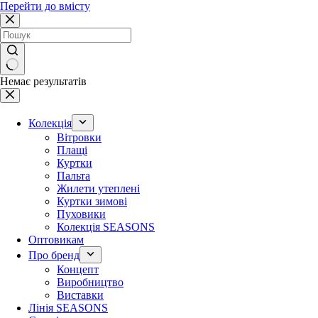
Перейти до вмісту
Немає результатів
Колекція
Вітровки
Плащі
Куртки
Пальта
Жилети утеплені
Куртки зимові
Пуховики
Колекція SEASONS
Оптовикам
Про бренд
Концепт
Виробництво
Виставки
Лінія SEASONS