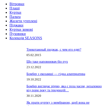
Вітровки
Плащі
Куртки
Пальта
Жилети утеплені
Піджаки
Куртки зимові
Пуховики
Колекція SEASONS
Трикотажный пиджак, с чем его едят?
05.02.2015
Що таке наповнювач біо пух
23.12.2022
Бомбер з екозамші — гідна альтернатива
19.10.2022
Бомбер виглядає річчю, яка є поза часом, незалежно
від пори року та тенденцій…
30.11.2020
Як прати куртку з мембраною, щоб вона не