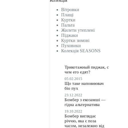
Колекція
Вітровки
Плащі
Куртки
Пальта
Жилети утеплені
Піджаки
Куртки зимові
Пуховики
Колекція SEASONS
Трикотажный пиджак, с
чем его едят?
05.02.2015
Що таке наповнювач
біо пух
23.12.2022
Бомбер з екозамші —
гідна альтернатива
19.10.2022
Бомбер виглядає
річчю, яка є поза
часом, незалежно від