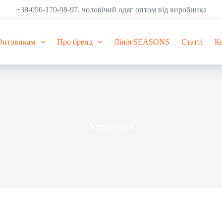
+38-050-170-98-97, чоловічий одяг оптом від виробника
Оптовикам
Про бренд
Лінія SEASONS
Статті
К
5demix_black