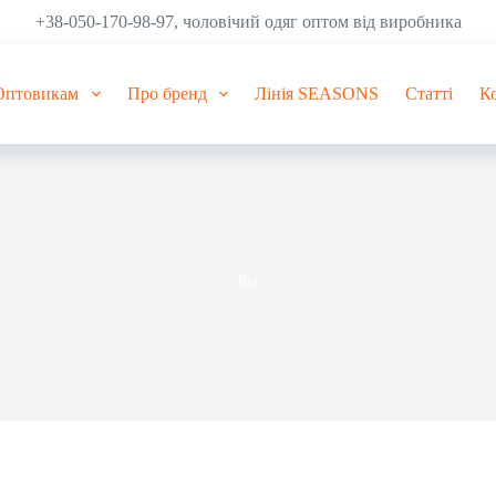
+38-050-170-98-97, чоловічий одяг оптом від виробника
Оптовикам
Про бренд
Лінія SEASONS
Статті
К
list