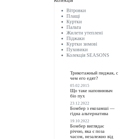
Колекція
Вітровки
Плащі
Куртки
Пальта
Жилети утеплені
Піджаки
Куртки зимові
Пуховики
Колекція SEASONS
Трикотажный пиджак, с
чем его едят?
05.02.2015
Що таке наповнювач
біо пух
23.12.2022
Бомбер з екозамші —
гідна альтернатива
19.10.2022
Бомбер виглядає
річчю, яка є поза
часом, незалежно від