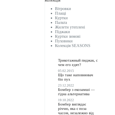
Колекція
Вітровки
Плащі
Куртки
Пальта
Жилети утеплені
Піджаки
Куртки зимові
Пуховики
Колекція SEASONS
Трикотажный пиджак, с
чем его едят?
05.02.2015
Що таке наповнювач
біо пух
23.12.2022
Бомбер з екозамші —
гідна альтернатива
19.10.2022
Бомбер виглядає
річчю, яка є поза
часом, незалежно від