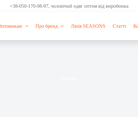
+38-050-170-98-97, чоловічий одяг оптом від виробника
Оптовикам
Про бренд
Лінія SEASONS
Статті
К
etiketka