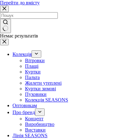
Перейти до вмісту
Немає результатів
Колекція
Вітровки
Плащі
Куртки
Пальта
Жилети утеплені
Куртки зимові
Пуховики
Колекція SEASONS
Оптовикам
Про бренд
Концепт
Виробництво
Виставки
Лінія SEASONS