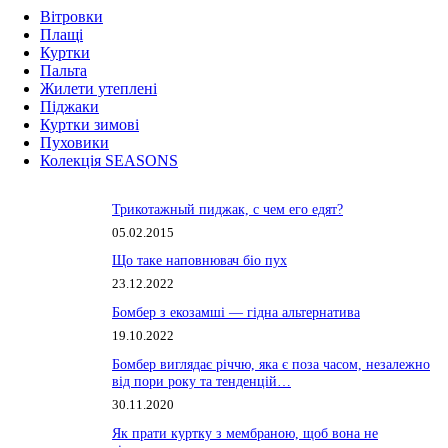
Вітровки
Плащі
Куртки
Пальта
Жилети утеплені
Піджаки
Куртки зимові
Пуховики
Колекція SEASONS
Трикотажный пиджак, с чем его едят?
05.02.2015
Що таке наповнювач біо пух
23.12.2022
Бомбер з екозамші — гідна альтернатива
19.10.2022
Бомбер виглядає річчю, яка є поза часом, незалежно
від пори року та тенденцій…
30.11.2020
Як прати куртку з мембраною, щоб вона не