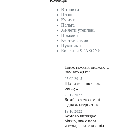
Колекція
Вітровки
Плащі
Куртки
Пальта
Жилети утеплені
Піджаки
Куртки зимові
Пуховики
Колекція SEASONS
Трикотажный пиджак, с
чем его едят?
05.02.2015
Що таке наповнювач
біо пух
23.12.2022
Бомбер з екозамші —
гідна альтернатива
19.10.2022
Бомбер виглядає
річчю, яка є поза
часом, незалежно від