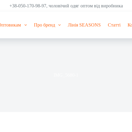
+38-050-170-98-97, чоловічий одяг оптом від виробника
Оптовикам
Про бренд
Лінія SEASONS
Статті
К
IMG_5680-1