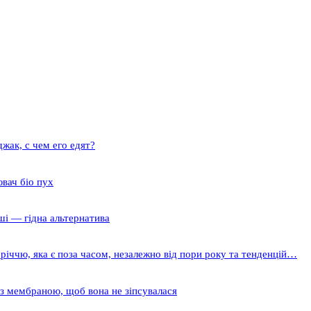
жак, с чем его едят?
вач біо пух
ші — гідна альтернатива
річчю, яка є поза часом, незалежно від пори року та тенденцій…
 з мембраною, щоб вона не зіпсувалася