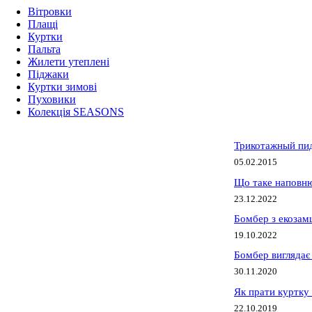
Вітровки
Плащі
Куртки
Пальта
Жилети утеплені
Піджаки
Куртки зимові
Пуховики
Колекція SEASONS
Трикотажный пид
05.02.2015
Що таке наповню
23.12.2022
Бомбер з екозам
19.10.2022
Бомбер виглядає 
30.11.2020
Як прати куртку
22.10.2019