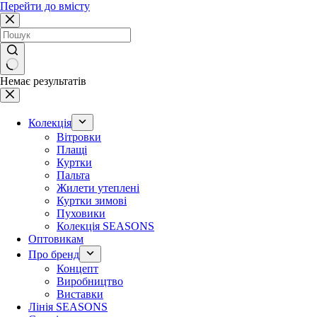
Перейти до вмісту
Немає результатів
Колекція
Вітровки
Плащі
Куртки
Пальта
Жилети утеплені
Куртки зимові
Пуховики
Колекція SEASONS
Оптовикам
Про бренд
Концепт
Виробництво
Виставки
Лінія SEASONS