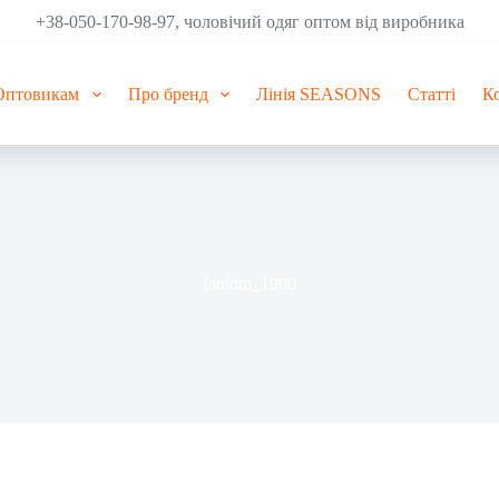
+38-050-170-98-97, чоловічий одяг оптом від виробника
Оптовикам
Про бренд
Лінія SEASONS
Статті
К
fantom_1900