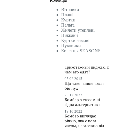
Колекція
Вітровки
Плащі
Куртки
Пальта
Жилети утеплені
Піджаки
Куртки зимові
Пуховики
Колекція SEASONS
Трикотажный пиджак, с
чем его едят?
05.02.2015
Що таке наповнювач
біо пух
23.12.2022
Бомбер з екозамші —
гідна альтернатива
19.10.2022
Бомбер виглядає
річчю, яка є поза
часом, незалежно від