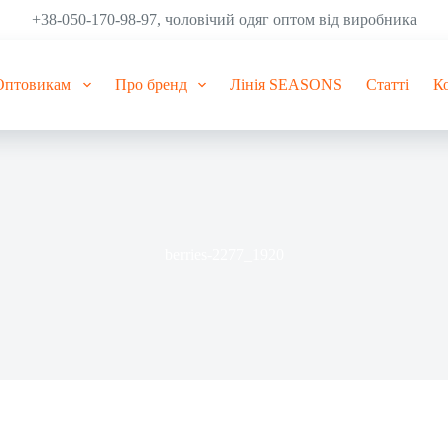
+38-050-170-98-97, чоловічий одяг оптом від виробника
Оптовикам
Про бренд
Лінія SEASONS
Статті
К
berries-2277_1920