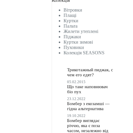
Колекція
Вітровки
Плащі
Куртки
Пальта
Жилети утеплені
Піджаки
Куртки зимові
Пуховики
Колекція SEASONS
Трикотажный пиджак, с
чем его едят?
05.02.2015
Що таке наповнювач
біо пух
23.12.2022
Бомбер з екозамші —
гідна альтернатива
19.10.2022
Бомбер виглядає
річчю, яка є поза
часом, незалежно від