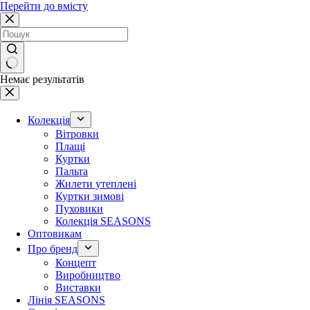
Перейти до вмісту
Немає результатів
Колекція
Вітровки
Плащі
Куртки
Пальта
Жилети утеплені
Куртки зимові
Пуховики
Колекція SEASONS
Оптовикам
Про бренд
Концепт
Виробництво
Виставки
Лінія SEASONS