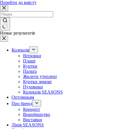
Перейти до вмісту
Немає результатів
Колекція
Вітровки
Плащі
Куртки
Пальта
Жилети утеплені
Куртки зимові
Пуховики
Колекція SEASONS
Оптовикам
Про бренд
Концепт
Виробництво
Виставки
Лінія SEASONS