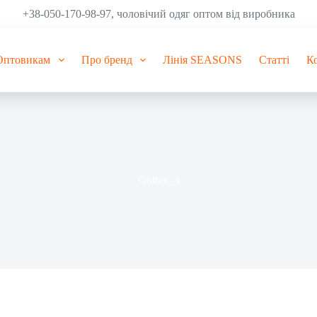
+38-050-170-98-97, чоловічий одяг оптом від виробника
Оптовикам
Про бренд
Лінія SEASONS
Статті
К
Gottex_4