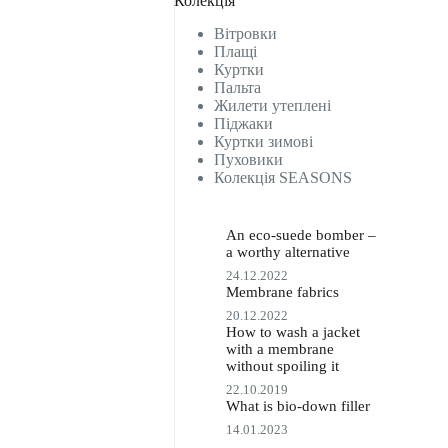
Колекція
Вітровки
Плащі
Куртки
Пальта
Жилети утеплені
Піджаки
Куртки зимові
Пуховики
Колекція SEASONS
An eco-suede bomber –
a worthy alternative
24.12.2022
Membrane fabrics
20.12.2022
How to wash a jacket
with a membrane
without spoiling it
22.10.2019
What is bio-down filler
14.01.2023