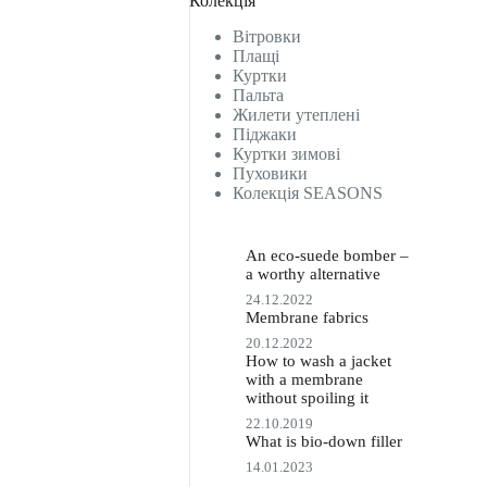
Колекція
Вітровки
Плащі
Куртки
Пальта
Жилети утеплені
Піджаки
Куртки зимові
Пуховики
Колекція SEASONS
An eco-suede bomber –
a worthy alternative
24.12.2022
Membrane fabrics
20.12.2022
How to wash a jacket
with a membrane
without spoiling it
22.10.2019
What is bio-down filler
14.01.2023