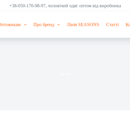
+38-050-170-98-97, чоловічий одяг оптом від виробника
Оптовикам
Про бренд
Лінія SEASONS
Статті
К
1wens