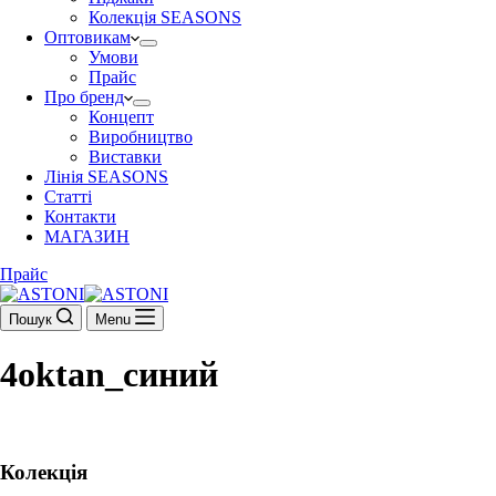
Колекція SEASONS
Оптовикам
Умови
Прайс
Про бренд
Концепт
Виробництво
Виставки
Лінія SEASONS
Статті
Контакти
МАГАЗИН
Прайс
Пошук
Menu
4oktan_синий
Колекція