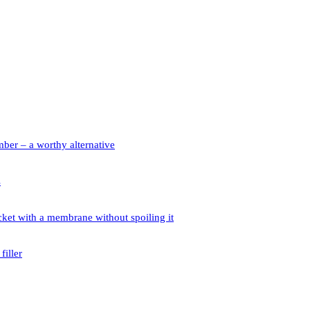
ber – a worthy alternative
s
ket with a membrane without spoiling it
filler