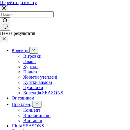
Перейти до вмісту
Немає результатів
Колекція
Вітровки
Плащі
Куртки
Пальта
Жилети утеплені
Куртки зимові
Пуховики
Колекція SEASONS
Оптовикам
Про бренд
Концепт
Виробництво
Виставки
Лінія SEASONS