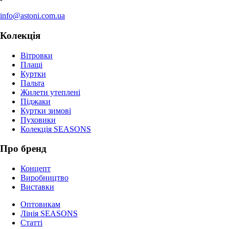
info@astoni.com.ua
Колекція
Вітровки
Плащі
Куртки
Пальта
Жилети утеплені
Піджаки
Куртки зимові
Пуховики
Колекція SEASONS
Про бренд
Концепт
Виробництво
Виставки
Оптовикам
Лінія SEASONS
Статті