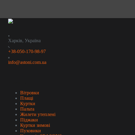
Харків, Україна
+38-050-170-98-97
info@astoni.com.ua
Колекція
Вітровки
Плащі
Куртки
Пальта
Жилети утеплені
Піджаки
Куртки зимові
Пуховики