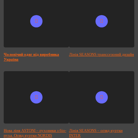
Чоловічий одяг від виробника
Лінія SEASONS транссезоний дизайн
Україна
Нова ліня ASTONI – пуховики з біо-
Лінія SEASONS – огляд куртки
пуха. Огляд куртки NORDIS
INTER